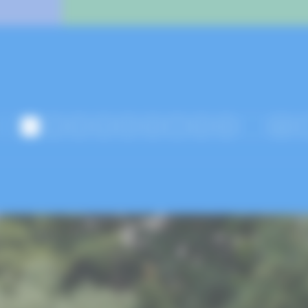
<
1
2
3
4
5
6
7
8
9
…
48