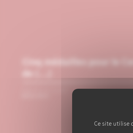
Cinq médailles pour le C
de (…)
PUBLIÉ LE 13 JUILLET
RÉSULTATS
Ce site utilis