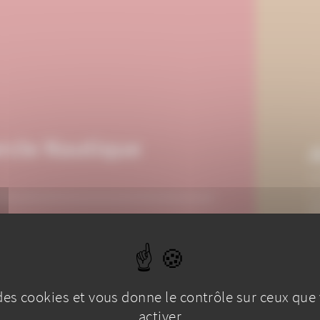
ercle Nautique
P
I
D
e des cookies et vous donne le contrôle sur ceux que
activer