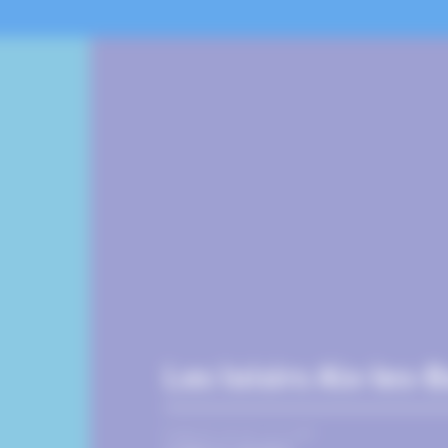
Les loisirs Aix-les-
PUBLIÉ LE 15 JUILLET