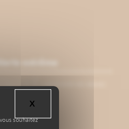
Alerte extrême
UBLIÉ LE 13 JUILLET
NTERDICTION DE S’APPROCHER DES BERGES
E LA SEINE
X
MASQUER LE B
 vous souhaitez