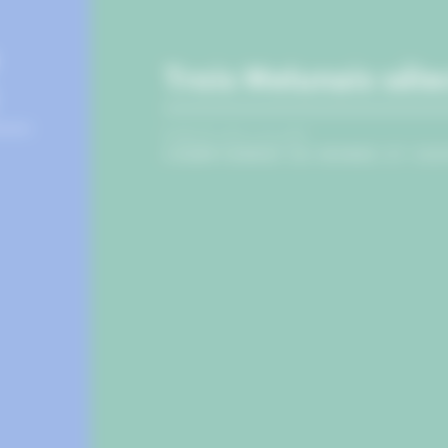
Trois Melunais sél
PUBLIÉ LE 6 JUILLET
CHAMPIONNAT DU MONDE ET COU