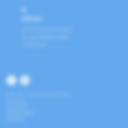
Adresse
Cercle Nautique de Melun
48, quai Maréchal Joffre
77000
Melun
Facebook
Instagram
2019-
2026 — Cercle Nautique de Melun
Plan du site
Se connecter
Mentions Légales
Partenaires