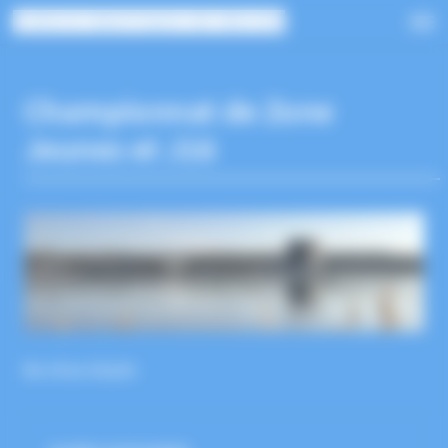
Panneau de gestion des cookies
CERCLE NAUTIQUE DE MELUN
Championnat de Zone
Jeunes et J16
Du
13
au
14 juin