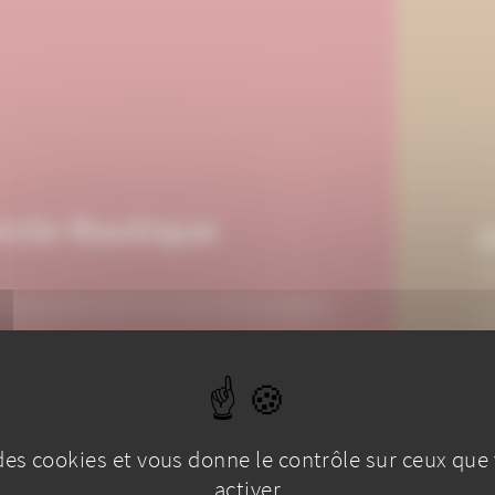
ercle Nautique
P
I
D
e des cookies et vous donne le contrôle sur ceux que
activer