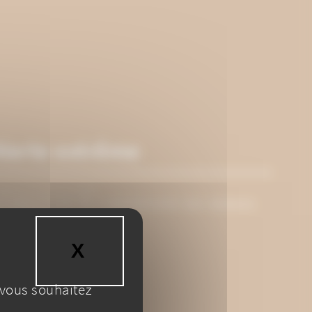
Alerte extrême
UBLIÉ LE 13 JUILLET
NTERDICTION DE S’APPROCHER DES BERGES
E LA SEINE
X
MASQUER LE B
 vous souhaitez