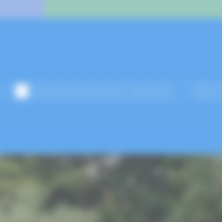
<
1
2
3
4
5
6
7
8
9
…
48