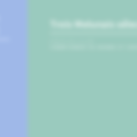
Trois Melunais sél
PUBLIÉ LE 6 JUILLET
CHAMPIONNAT DU MONDE ET COU