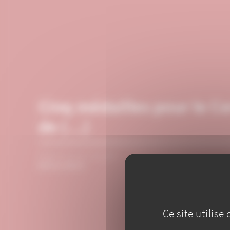
Cinq médailles pour le C
de (…)
PUBLIÉ LE 13 JUILLET
RÉSULTATS
Ce site utilis