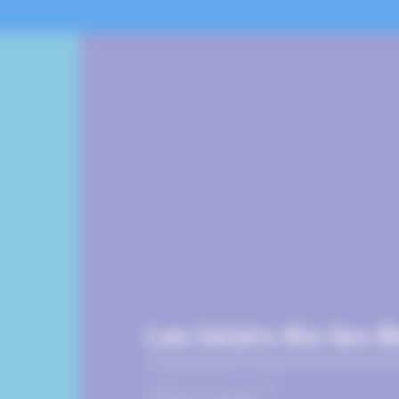
Les loisirs Aix-les-
PUBLIÉ LE 15 JUILLET